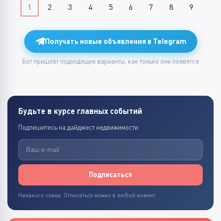
1
2
3
4
5
6
7
8
9
Получать новые объявления в Telegram
Бот пришлёт подходящие варианты, как только они появятся
Будьте в курсе главных событий
Подпишитесь на дайджест недвижимости
Подписаться
Никакого спама. Отписаться можно в любой момент.