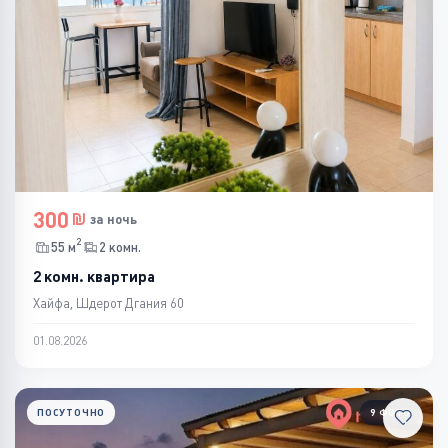
300
за ночь
2
55 м
2 комн.
2 комн. квартира
Хайфа, Шдерот Дгания 60
01.08.2026
ПОСУТОЧНО
9 ФОТО