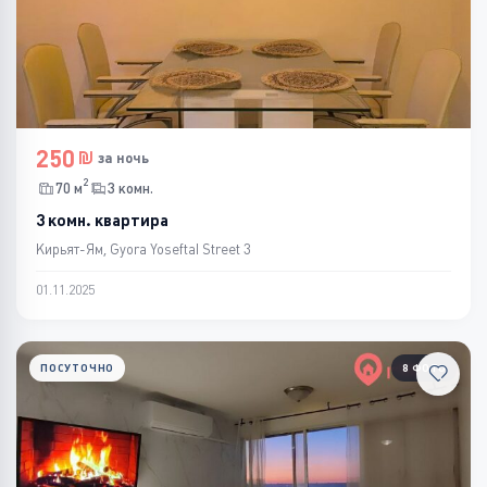
250
за ночь
2
70 м
3 комн.
3 комн. квартира
Кирьят-Ям, Gyora Yoseftal Street 3
01.11.2025
ПОСУТОЧНО
8 ФОТО