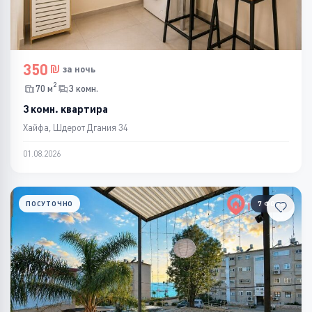
350
за ночь
2
70 м
3 комн.
3 комн. квартира
Хайфа, Шдерот Дгания 34
01.08.2026
ПОСУТОЧНО
7 ФОТО