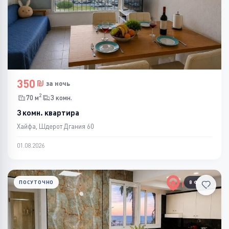
350
за ночь
2
70 м
3 комн.
3 комн. квартира
Хайфа, Шдерот Дгания 60
01.08.2026
ПОСУТОЧНО
8 ФОТО