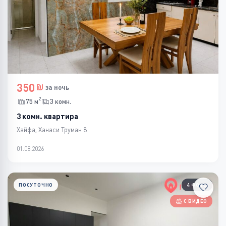
350
за ночь
2
75 м
3 комн.
3 комн. квартира
Хайфа, Ханаси Труман 8
01.08.2026
ПОСУТОЧНО
4 ФОТО
С ВИДЕО