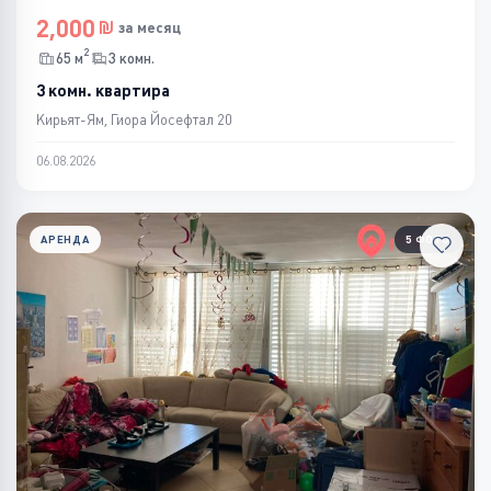
2,000
за месяц
2
65 м
3 комн.
3 комн. квартира
Кирьят-Ям, Гиора Йосефтал 20
06.08.2026
АРЕНДА
5 ФОТО