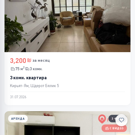
3,200
за месяц
2
75 м
3 комн.
3 комн. квартира
Кирьят-Ям, Шдерот Бялик 5
31.07.2026
АРЕНДА
3 ФОТО
С ВИДЕО