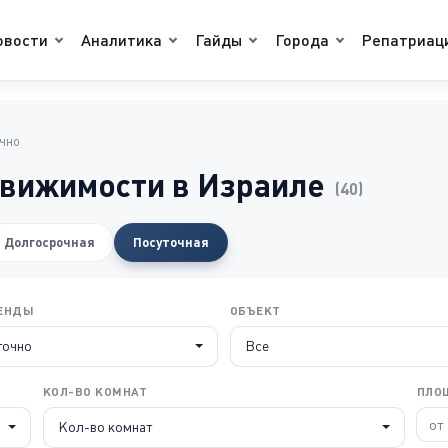
овости
Аналитика
Гайды
Города
Репатриац
очно
движимости в Израиле
(40)
Долгосрочная
Посуточная
РЕНДЫ
ОБЪЕКТ
точно
Все
КОЛ-ВО КОМНАТ
ПЛО
Кол-во комнат