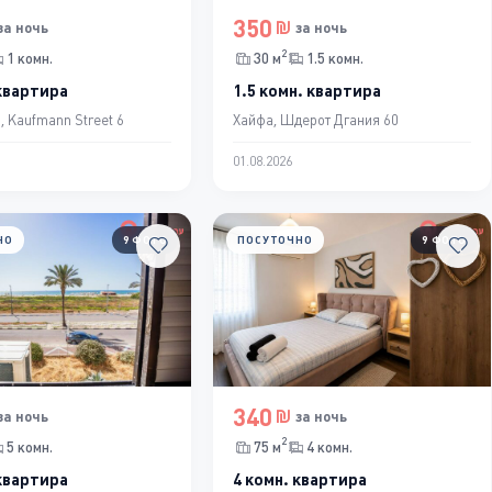
350
за ночь
за ночь
2
1 комн.
30 м
1.5 комн.
 квартира
1.5 комн. квартира
, Kaufmann Street 6
Хайфа, Шдерот Дгания 60
01.08.2026
НО
9 ФОТО
ПОСУТОЧНО
9 ФОТО
340
за ночь
за ночь
2
5 комн.
75 м
4 комн.
 квартира
4 комн. квартира