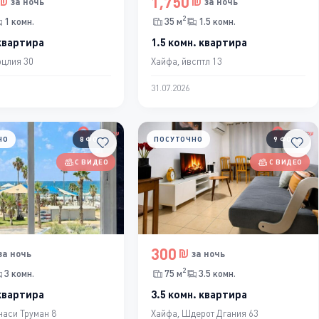
1,750
за ночь
за ночь
2
1 комн.
35 м
1.5 комн.
 квартира
1.5 комн. квартира
рцлия 30
Хайфа, йвсптл 13
31.07.2026
НО
8 ФОТО
ПОСУТОЧНО
9 ФОТО
С ВИДЕО
С ВИДЕО
300
за ночь
за ночь
2
3 комн.
75 м
3.5 комн.
 квартира
3.5 комн. квартира
наси Труман 8
Хайфа, Шдерот Дгания 63