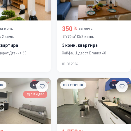
350
за ночь
за ночь
2
2 комн.
70 м
3 комн.
 квартира
3 комн. квартира
ерот Дгания 60
Хайфа, Шдерот Дгания 60
01.08.2026
НО
4 ФОТО
ПОСУТОЧНО
5 ФОТО
С ВИДЕО