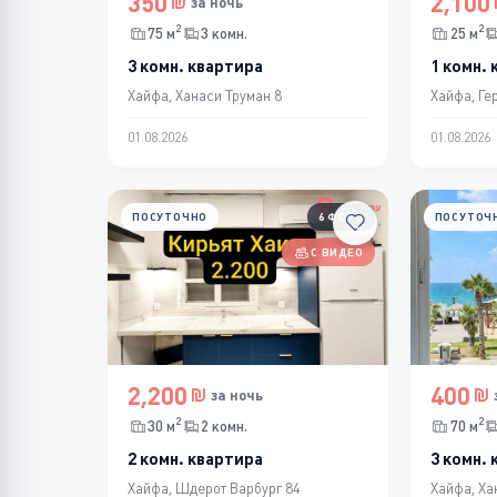
350
2,100
за ночь
2
2
75 м
3 комн.
25 м
3 комн. квартира
1 комн.
Хайфа, Ханаси Труман 8
Хайфа, Ге
01.08.2026
01.08.2026
ПОСУТОЧНО
6 ФОТО
ПОСУТОЧ
С ВИДЕО
2,200
400
за ночь
2
2
30 м
2 комн.
70 м
2 комн. квартира
3 комн.
Хайфа, Шдерот Варбург 84
Хайфа, Ха