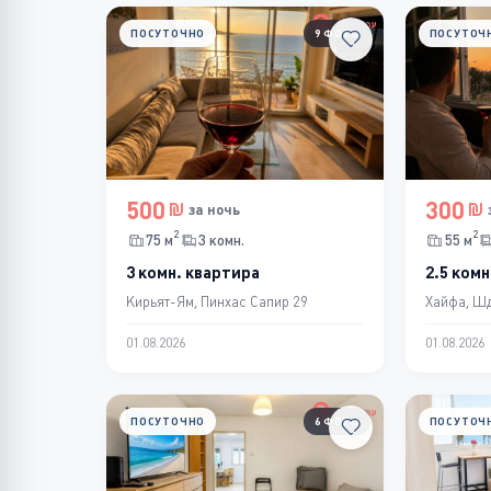
ПОСУТОЧНО
9 ФОТО
ПОСУТОЧ
500
300
за ночь
2
2
75 м
3 комн.
55 м
3 комн. квартира
2.5 комн
Кирьят-Ям, Пинхас Сапир 29
Хайфа, Шд
01.08.2026
01.08.2026
ПОСУТОЧНО
6 ФОТО
ПОСУТОЧ