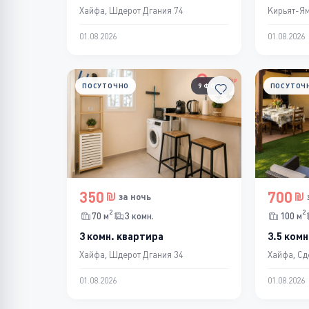
Хайфа, Шдерот Дгания 74
Кирьят-Ям
01.08.2026
01.08.2026
ПОСУТОЧНО
9 ФОТО
ПОСУТОЧ
350
700
за ночь
2
2
70 м
3 комн.
100 м
3 комн. квартира
3.5 комн
Хайфа, Шдерот Дгания 34
Хайфа, Сд
01.08.2026
01.08.2026