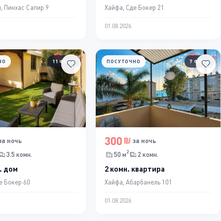
, Пинхас Сапир 9
Хайфа, Сде Бокер 21
01.08.2026
НО
11 ФОТО
ПОСУТОЧНО
7 ФОТО
300
за ночь
за ночь
2
3.5 комн.
50 м
2 комн.
. дом
2 комн. квартира
е Бокер 60
Хайфа, Абарбанель 101
01.08.2026