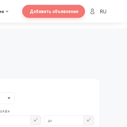
RU
ия
Добавить объявление
ЩАДЬ
2
2
м
м