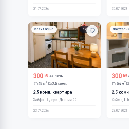
31.07.2026
30.07.2026
ПОСУТОЧНО
5 ФОТО
ПОСУТОЧ
300
300
за ночь
2
2
45 м
2.5 комн.
54 м
2.5 комн. квартира
2.5 комн
Хайфа, Шдерот Дгания 22
Хайфа, Шд
23.07.2026
23.07.2026