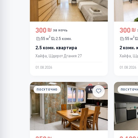
300
300
за ночь
2
2
55 м
2.5 комн.
55 м
2.5 комн. квартира
2 комн.
Хайфа, Шдерот Дгания 27
Хайфа, Шд
01.08.2026
01.08.2026
ПОСУТОЧНО
8 ФОТО
ПОСУТОЧ