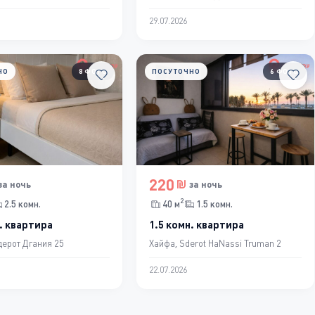
29.07.2026
НО
8 ФОТО
ПОСУТОЧНО
6 ФОТО
220
за ночь
за ночь
2
2.5 комн.
40 м
1.5 комн.
. квартира
1.5 комн. квартира
ерот Дгания 25
Хайфа, Sderot HaNassi Truman 2
22.07.2026