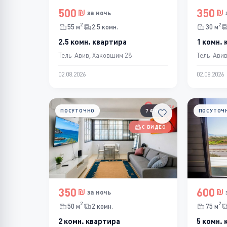
500
350
за ночь
2
2
55 м
2.5 комн.
30 м
2.5 комн. квартира
1 комн.
Тель-Авив, Хаковшим 28
Тель-Авив
02.08.2026
02.08.2026
ПОСУТОЧНО
7 ФОТО
ПОСУТОЧ
С ВИДЕО
350
600
за ночь
2
2
50 м
2 комн.
75 м
2 комн. квартира
5 комн.