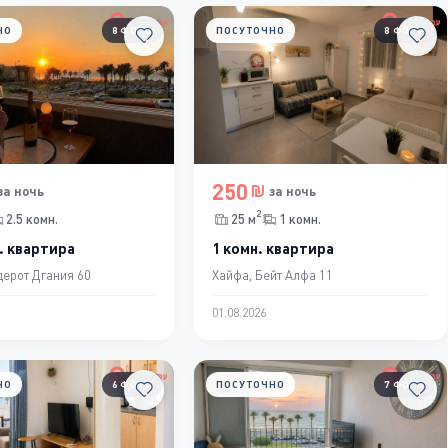
НО
8 ФОТО
ПОСУТОЧНО
8 ФОТО
250
за ночь
за ночь
2
2.5 комн.
25 м
1 комн.
. квартира
1 комн. квартира
ерот Дгания 60
Хайфа, Бейт Алфа 11
01.08.2026
НО
6 ФОТО
ПОСУТОЧНО
7 ФОТО