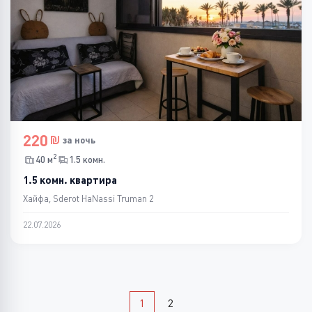
220
за ночь
2
40 м
1.5 комн.
1.5 комн. квартира
Хайфа, Sderot HaNassi Truman 2
22.07.2026
1
2