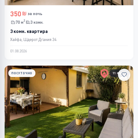
350
за ночь
2
70 м
3 комн.
3 комн. квартира
Хайфа, Шдерот Дгания 34
01.08.2026
ПОСУТОЧНО
11 ФОТО