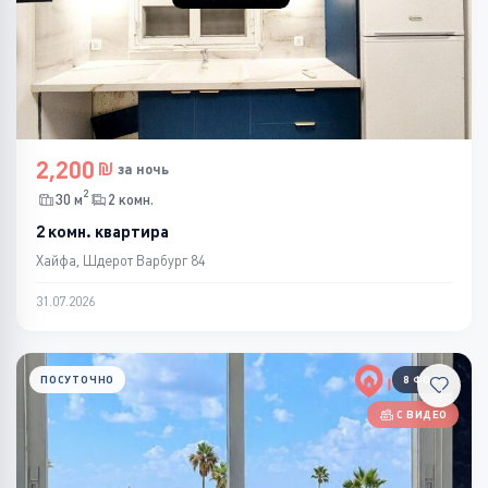
2,200
за ночь
2
30 м
2 комн.
2 комн. квартира
Хайфа, Шдерот Варбург 84
31.07.2026
ПОСУТОЧНО
8 ФОТО
С ВИДЕО