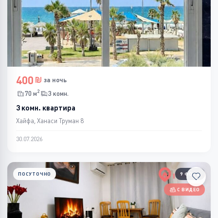
400
за ночь
2
70 м
3 комн.
3 комн. квартира
Хайфа, Ханаси Труман 8
30.07.2026
ПОСУТОЧНО
9 ФОТО
С ВИДЕО