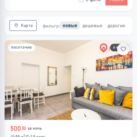
дешевые
дорогие
новые
фильтр:
Карта
ПОСУТОЧНО
8 ФОТО
500
за ночь
2
55 м
2.5 комн.