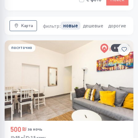
дешевые
дорогие
новые
фильтр:
Карта
ПОСУТОЧНО
8 ФОТО
500
за ночь
2
55 м
2.5 комн.