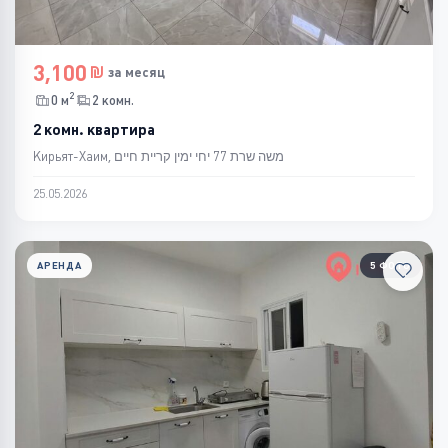
3,100
за месяц
2
0 м
2 комн.
2 комн. квартира
Кирьят-Хаим, משה שרת 77 יחי ימין קריית חיים
25.05.2026
АРЕНДА
5 ФОТО