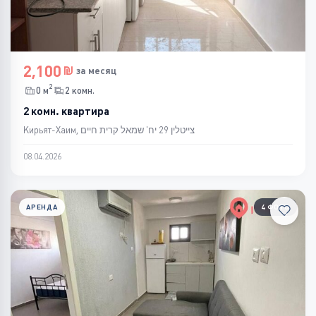
2,100
за месяц
2
0 м
2 комн.
2 комн. квартира
Кирьят-Хаим, צייטלין 29 יח' שמאל קרית חיים
08.04.2026
АРЕНДА
4 ФОТО