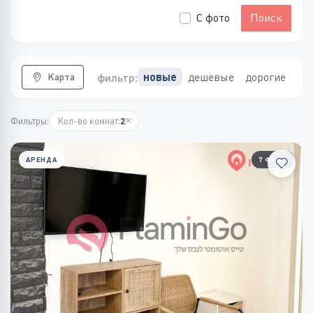
С фото
Поиск
дешевые
дорогие
новые
фильтр:
Карта
×
Фильтры:
Кол-во комнат:
2
АРЕНДА
7 ФОТО