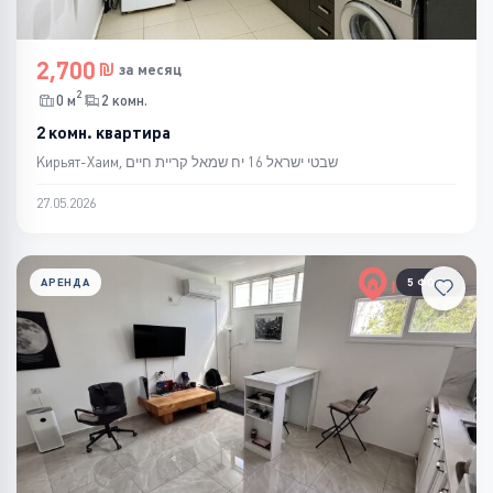
2,700
за месяц
2
0 м
2 комн.
2 комн. квартира
Кирьят-Хаим, שבטי ישראל 16 יח שמאל קריית חיים
27.05.2026
АРЕНДА
5 ФОТО