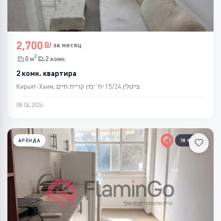
2,700
за месяц
2
0 м
2 комн.
2 комн. квартира
Кирьят-Хаим, צייטלין 15/24 יח' ימין קריית חיים
08.04.2026
АРЕНДА
18 ФОТО