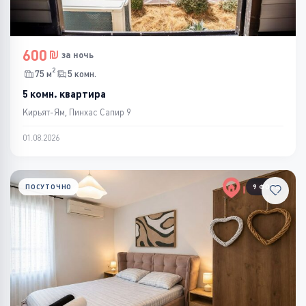
600
за ночь
2
75 м
5 комн.
5 комн. квартира
Кирьят-Ям, Пинхас Сапир 9
01.08.2026
ПОСУТОЧНО
9 ФОТО