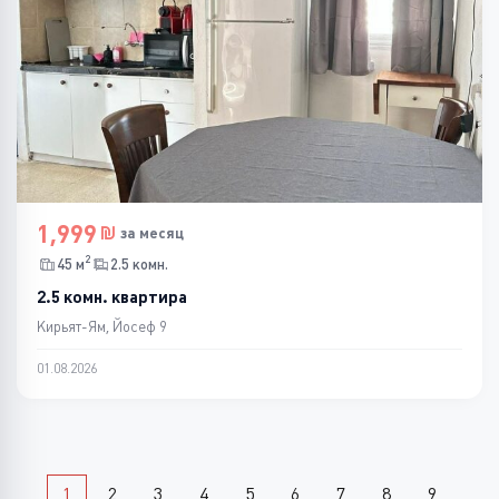
1,999
за месяц
2
45 м
2.5 комн.
2.5 комн. квартира
Кирьят-Ям, Йосеф 9
01.08.2026
1
2
3
4
5
6
7
8
9