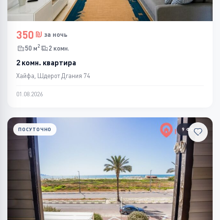
350
за ночь
2
50 м
2 комн.
2 комн. квартира
Хайфа, Шдерот Дгания 74
01.08.2026
ПОСУТОЧНО
9 ФОТО