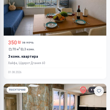
350
за ночь
2
70 м
3 комн.
3 комн. квартира
Хайфа, Шдерот Дгания 60
01.08.2026
ПОСУТОЧНО
8 ФОТО