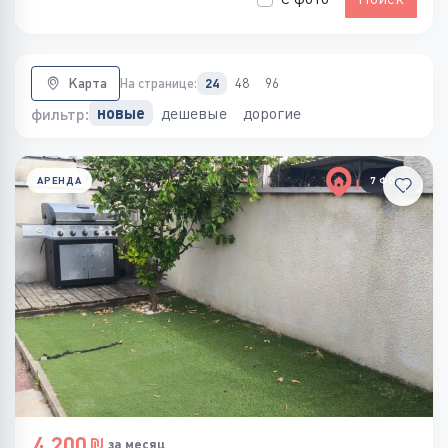
Карта
На странице:
24
48
96
дешевые
дорогие
новые
фильтр:
АРЕНДА
7 ФОТО
4,200
за месяц