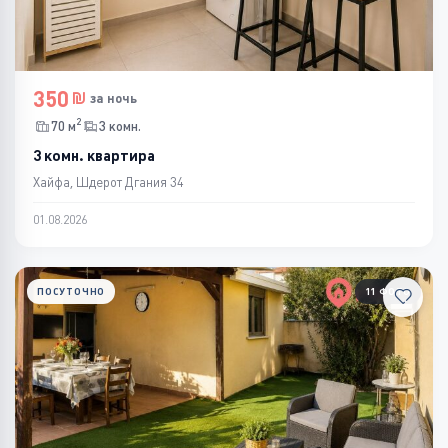
350
за ночь
2
70 м
3 комн.
3 комн. квартира
Хайфа, Шдерот Дгания 34
01.08.2026
ПОСУТОЧНО
11 ФОТО